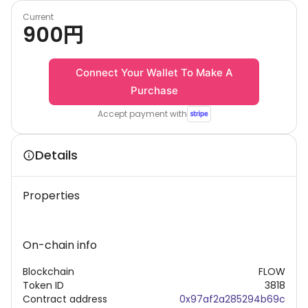
Current
900
円
Connect Your Wallet To Make A
Purchase
Accept payment with
Details
Properties
On-chain info
Blockchain
FLOW
Token ID
3818
Contract address
0x97af2a285294b69c