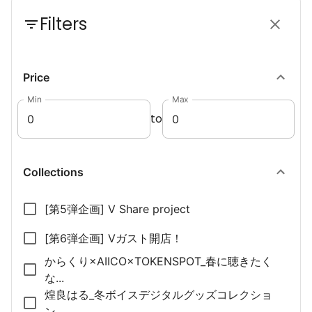
Filters
Price
Min
Max
to
Collections
[第5弾企画] V Share project
[第6弾企画] Vガスト開店！
からくり×AIICO×TOKENSPOT_春に聴きたく
な...
煌良はる_冬ボイスデジタルグッズコレクショ
ン