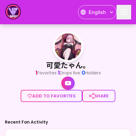
English
可愛たゃん。
可愛たゃん。
1
1
0
|
|
Favorites
Drops live
Holders
ADD TO FAVORITES
SHARE
Recent Fan Activity