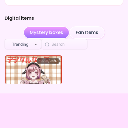
Digital items
Mystery boxes
Fan Items
Trending
可愛たゃん。
~
2026/08/17
可愛たゃん。 ×Vガスト開店！
Lowest price
Purchase Here
¥
1,100