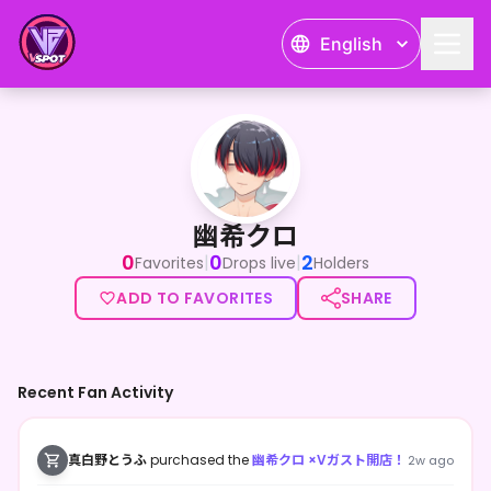
English
幽希クロ
幽希クロ
0
0
2
|
|
Favorites
Drops live
Holders
ADD TO FAVORITES
SHARE
Recent Fan Activity
真白野とうふ
purchased the
幽希クロ ×Vガスト開店！
2w ago