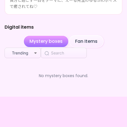
貴方と過ごす一日をテーマに、えーる先生のゆるふわボイス
3mo ago
先生のデジタルBOX
で癒されてね♡
Red borrowing cell
purchased the
保ノ花えーる
3mo ago
先生のデジタルBOX
Digital items
Red borrowing cell
purchased the
保ノ花えーる
3mo ago
先生のデジタルBOX
Mystery boxes
Fan Items
Red borrowing cell
purchased the
保ノ花えーる
3mo ago
先生のデジタルBOX
Trending
HK
purchased the
保ノ花えーる 先生のデジタルBOX
3mo ago
euros
purchased the
保ノ花えーる 先生のデジタル
3mo ago
BOX
No mystery boxes found.