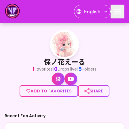
English
保ノ花えーる
<p>IRIAMで配信中、オギャれる現役保育士ライバーの保ノ花
保ノ花えーる
1
0
5
|
|
Favorites
Drops live
Holders
ADD TO FAVORITES
SHARE
Recent Fan Activity