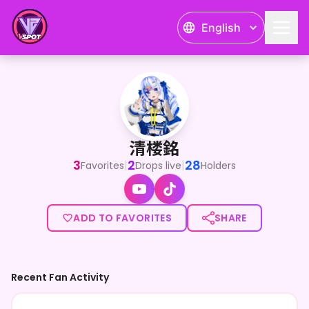
English
清楼銘
VR世界への転生案内人🌐✨ 清楼銘（しん ろうめい）。 TikT
清楼銘
3
2
28
|
|
Favorites
Drops live
Holders
ADD TO FAVORITES
SHARE
Recent Fan Activity