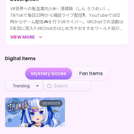
VR世界への転生案内人🌐✨ 清楼銘（しん ろうめい）。
**** shared 清楼銘's page
2mo ago
TikTokで毎日23時から雑談ライブ配信🎙️、YouTubeでは12
時からゲーム配信🎮を行うVRライバー。VRChatでの活動は
**** shared 清楼銘's page
2mo ago
5年目に突入‼️ VRChatのはじめ方やおすすめワールド紹介、
VRならではの遊び方を楽しく発信中🚀 📺NHK出演 📺
**** followed 清楼銘
3mo ago
VIEW MORE
TGS2023出演🎮などメディア出演も経験。リアルとバーチ
ャルをつなぎ、VRの楽しさを広める“VR世界への転生案内
**** followed 清楼銘
3mo ago
人”として活動中🔥
Digital items
Loud educating booth
purchased the
清楼銘
3mo ago
×pixivFACTORYコラボ デジタルBOX（全5種）
Mystery boxes
Fan Items
はみん
purchased the
清楼銘 ×pixivFACTORYコラ
3mo ago
ボ デジタルBOX（全5種）
Trending
**** shared 清楼銘's page
3mo ago
清楼銘
~
2026/12/31
**** shared 清楼銘's page
3mo ago
清楼銘 -ちょっぴり大人なデジタルコンテンツ（全5種）-
Lowest price
**** shared 清楼銘's page
3mo ago
Purchase Here
¥
1,000
まきたまる
purchased the
清楼銘 ×pixivFACTORY
3mo ago