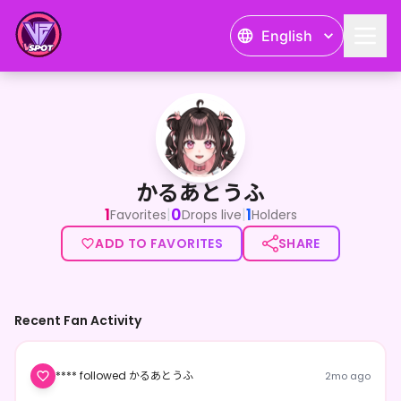
English
かるあとうふ
「感情の取り扱い説明書更新中」生きづらさ共有系Vtuberの
かるあとうふ
1
0
1
|
|
Favorites
Drops live
Holders
ADD TO FAVORITES
SHARE
Recent Fan Activity
**** followed かるあとうふ
2mo ago