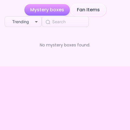
Mystery boxes
Fan Items
Trending
No mystery boxes found.