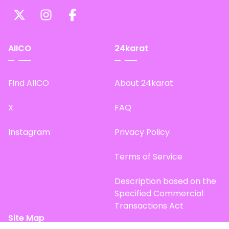
AIICO
24karat
Find AIICO
About 24karat
X
FAQ
Instagram
Privacy Policy
Terms of Service
Description based on the
Specified Commercial
Transactions Act
Site Map