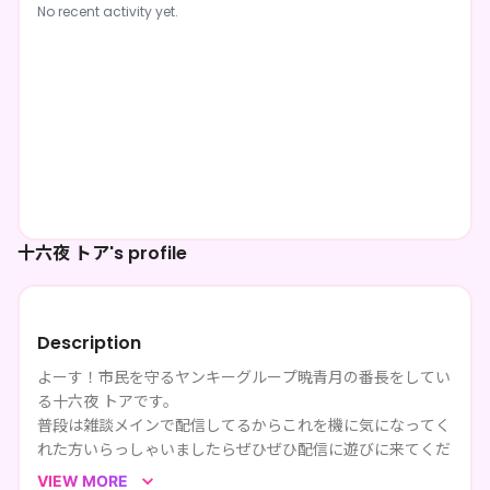
No recent activity yet.
十六夜 トア's profile
Description
よーす！市民を守るヤンキーグループ暁青月の番長をしてい
る十六夜 トアです。
普段は雑談メインで配信してるからこれを機に気になってく
れた方いらっしゃいましたらぜひぜひ配信に遊びに来てくだ
さい！
VIEW MORE