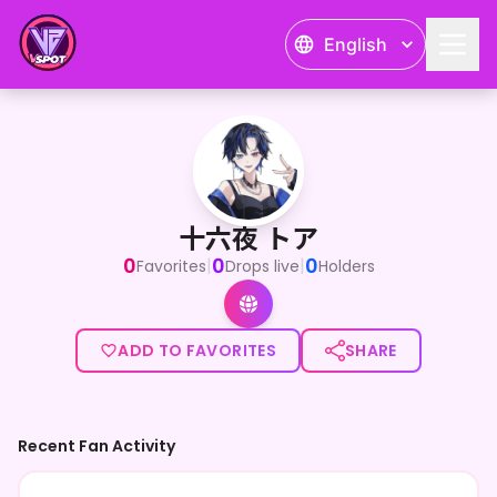
English
十六夜 トア
<p>よーす！市民を守るヤンキーグループ暁青月の番長をして
十六夜 トア
0
0
0
|
|
Favorites
Drops live
Holders
ADD TO FAVORITES
SHARE
Recent Fan Activity