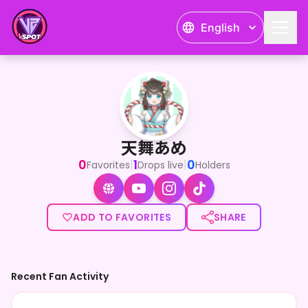
English
天舞あめ
<p>皆様の最寄りの神社にお仕えする、お歌やお絵描きが大好
天舞あめ
0
1
0
|
|
Favorites
Drops live
Holders
ADD TO FAVORITES
SHARE
Recent Fan Activity