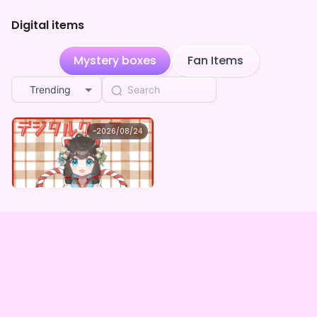
Digital items
Mystery boxes
Fan Items
Trending
天舞あめ
~
2026/08/24
天舞あめ ×Vガスト開店！
Lowest price
Purchase Here
¥
1,100