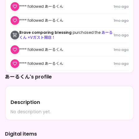
**** followed あーるくん
1mo ago
**** followed あーるくん
1mo ago
Brave comparing blessing
purchased the
あーる
1mo ago
くん ×Vガスト開店！
**** followed あーるくん
1mo ago
**** followed あーるくん
1mo ago
あーるくん's profile
あずさ
purchased the
あーるくん ×Vガスト開店！
1mo ago
あずさ
purchased the
あーるくん ×Vガスト開店！
1mo ago
Description
あずさ
purchased the
あーるくん ×Vガスト開店！
1mo ago
No description yet.
あずさ
purchased the
あーるくん ×Vガスト開店！
1mo ago
Digital items
あずさ
purchased the
あーるくん ×Vガスト開店！
1mo ago