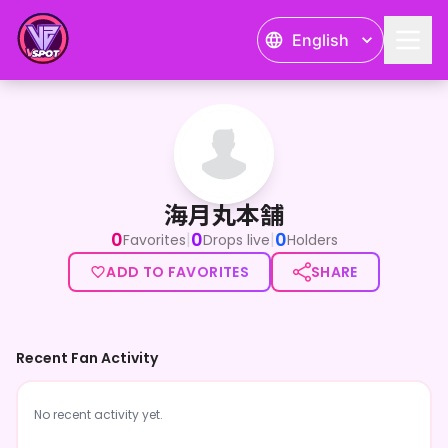
English
海月丸本舗
<p>深海からﾊｼﾞﾒﾏｼﾃ！</p><p>全肯定癒し系!? VTub
海月丸本舗
0
0
0
|
|
Favorites
Drops live
Holders
ADD TO FAVORITES
SHARE
Recent Fan Activity
No recent activity yet.