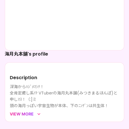
海月丸本舗's profile
Description
深海からﾊｼﾞﾒﾏｼﾃ！
全肯定癒し系!? VTuberの海月丸本舗(みつきまるほんぽ)と
申しﾏｽ！（:]ミ
頭の海月っぽい宇宙生物が本体、下のﾆﾝｹﾞﾝは共生体！
ﾆﾝｹﾞﾝの皆様に癒し?をお届けする為ﾆ、深海からやってきま
VIEW MORE
しﾀ！