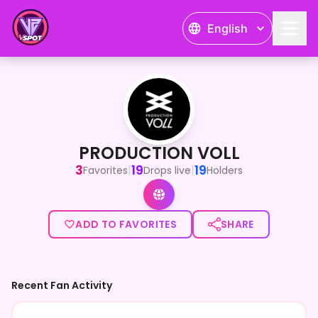
English
PRODUCTION VOLL
<p>2020年10月に出来上がったライバー事務所 PRODUCTIO
PRODUCTION VOLL
3
19
19
|
|
Favorites
Drops live
Holders
ADD TO FAVORITES
SHARE
Recent Fan Activity