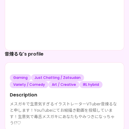
音煉るな's profile
Gaming
Just Chatting / Zatsudan
Variety / Comedy
Art / Creative
IRL hybrid
Description
メスガキで生意気すぎるイラストレーターVTuber音煉るな
と申します！YouTubeにてお絵描き動画を投稿していま
す！生意気で毒舌メスガキにあなたもやみつきになっちゃ
う⁉♡