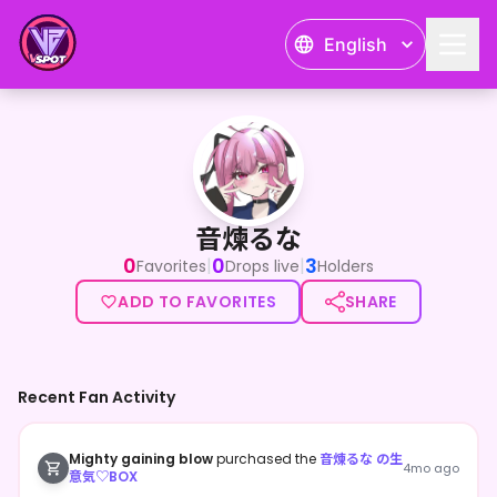
English
音煉るな
メスガキで生意気すぎるイラストレーターVTuber音煉るな
音煉るな
0
0
3
|
|
Favorites
Drops live
Holders
ADD TO FAVORITES
SHARE
Recent Fan Activity
Mighty gaining blow
purchased the
音煉るな の生
4mo ago
意気♡BOX