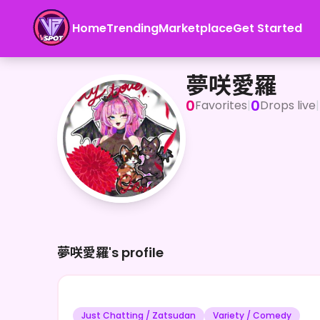
Home
Trending
Marketplace
Get Started
夢咲愛羅
人間界に興味があって魔界のお城から抜け出して来ました！悪
夢咲愛羅
0
0
Favorites
|
Drops live
|
夢咲愛羅's profile
Just Chatting / Zatsudan
Variety / Comedy