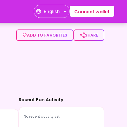
English
Connect wallet
ADD TO FAVORITES
SHARE
Recent Fan Activity
No recent activity yet.