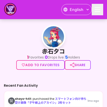
English
赤石夕コ
赤石夕コ
1
0
5
|
|
Favorites
Drops live
Holders
ADD TO FAVORITES
SHARE
Recent Fan Activity
shayo-h4t:
purchased the
スマートフォン向け待ち
1mo ago
受け画像「子午線上のアカイシ」2枚セット