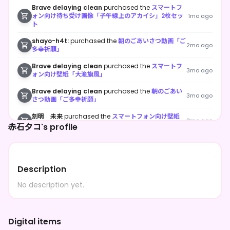
Brave delaying clean
purchased the
スマートフ
ォン向け待ち受け画像「子午線上のアカイシ」2枚セッ
1mo ago
ト
shayo-h4t:
purchased the
朝のごあいさつ動画「ご
2mo ago
多幸祈願」
Brave delaying clean
purchased the
スマートフ
3mo ago
ォン向け壁紙「大漁旗風」
Brave delaying clean
purchased the
朝のごあい
3mo ago
さつ動画「ご多幸祈願」
刻明 未来
purchased the
スマートフォン向け壁紙
3mo ago
「大漁旗風」
赤石夕コ's profile
**** followed 赤石夕コ
3mo ago
ナカサキ
purchased the
スマートフォン向け壁紙「大
Description
3mo ago
漁旗風」
No description yet.
Digital items