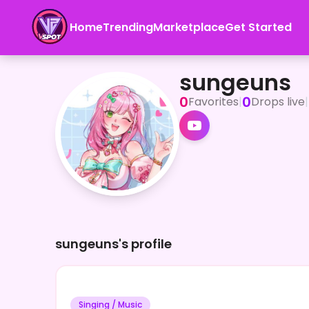
Home
Trending
Marketplace
Get Started
sungeuns
「初めまして！ sungeuns（ソンウン） です。 皆とお
sungeuns
0
0
Favorites
|
Drops live
|
sungeuns's profile
Singing / Music