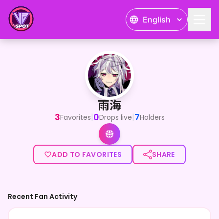
English
雨海
IRIAMで活動している”自称”最高に可愛い雨海といいます！
雨海
3
0
7
|
|
Favorites
Drops live
Holders
ADD TO FAVORITES
SHARE
Recent Fan Activity