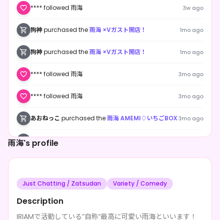
**** followed 雨海
3w ago
狗神
purchased the
雨海 ×Vガスト開店！
1mo ago
狗神
purchased the
雨海 ×Vガスト開店！
1mo ago
**** followed 雨海
3mo ago
**** followed 雨海
3mo ago
あおねっこ
purchased the
雨海 AMEMI♢いちごBOX
3mo ago
緑青 萌葱
purchased the
雨海 AMEMI♢いちごBOX
3mo ago
雨海's profile
あおねっこ
purchased the
雨海 AMEMI♢いちごBOX
3mo ago
Just Chatting / Zatsudan
Variety / Comedy
Description
IRIAMで活動している”自称”最高に可愛い雨海といいます！