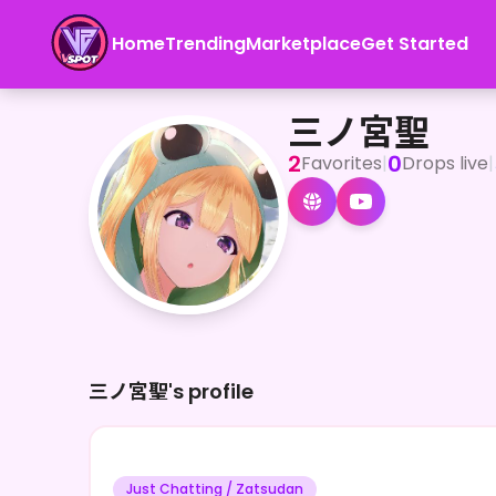
Home
Trending
Marketplace
Get Started
三ノ宮聖
<p>IRIAMでゲリラ配信をしている、さんのみや せい と申し
三ノ宮聖
2
0
Favorites
|
Drops live
|
三ノ宮聖's profile
Just Chatting / Zatsudan