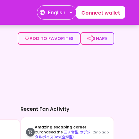
English
Connect wallet
チュボを主に増やしていきたい気持ち</p>
ADD TO FAVORITES
SHARE
Recent Fan Activity
Amazing escaping corner
purchased the
三ノ宮聖 のデジ
2mo ago
タルボイスBox(全5種)