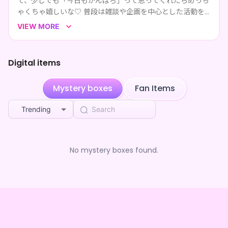
て、少しでも「今日もがんばろ」って思ってくれたらめっち
ゃくちゃ嬉しいな♡ 普段は雑談や企画を中心とした活動を
してるよ！！ 趣味は、ウイスキー/野球（西武推し）だよ
VIEW MORE
ー！ 最近はウイスキーの企画にも参加したりして、めっち
ゃはまってるよ！たまにウイスキーの蒸留所をみに、旅行に
いったり！！！ 出身はバーチャル埼玉!辛口メスガキ口調で
Digital items
煽ったり甘えたり、ときにはわからせられたりいろんな顔を
見せていくから、これからもあかりのことよろしくね〜！
Mystery boxes
Fan Items
一緒に楽しい時間過ごしてこ♡
Trending
No mystery boxes found.