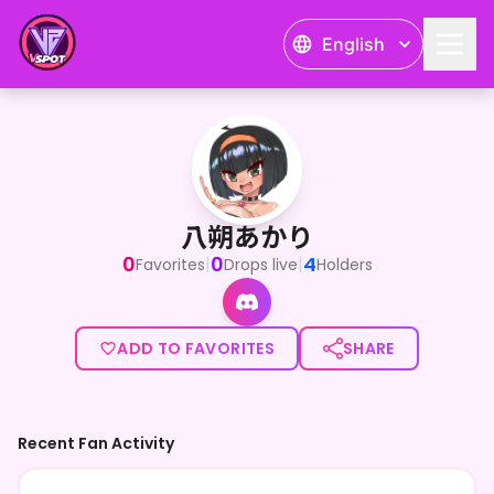
English
八朔あかり
メスガキVTuberの八朔あかりだよ！ みんなに元気とパ
八朔あかり
0
0
4
|
|
Favorites
Drops live
Holders
ADD TO FAVORITES
SHARE
Recent Fan Activity