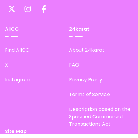
AIICO
24karat
Find AIICO
About 24karat
X
FAQ
Instagram
Privacy Policy
Terms of Service
Description based on the
Specified Commercial
Transactions Act
Site Map