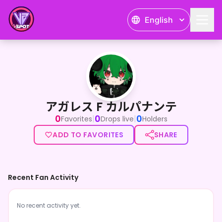
English
アガレス F カルパナンテ
アガレス F カルパナンテ
0
0
0
|
|
Favorites
Drops live
Holders
ADD TO FAVORITES
SHARE
Recent Fan Activity
No recent activity yet.