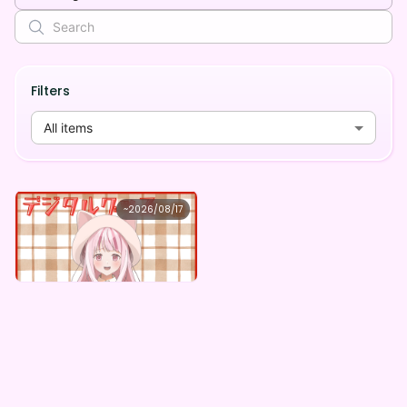
Filters
All items
オウヤマアイリス
~
2026/08/17
オウヤマアイリス ×Vガスト開店！
Lowest price
Purchase Here
¥
1,100