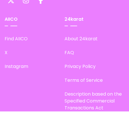
AIICO
24karat
Find AIICO
About 24karat
X
FAQ
Instagram
Privacy Policy
Terms of Service
Description based on the
Specified Commercial
Transactions Act
Site Map