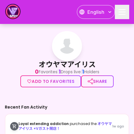
English
オウヤマアイリス
オウヤマアイリス
0
1
1
|
|
Favorites
Drops live
Holders
ADD TO FAVORITES
SHARE
Recent Fan Activity
Loyal extending addiction
purchased the
オウヤマ
1w ago
アイリス ×Vガスト開店！