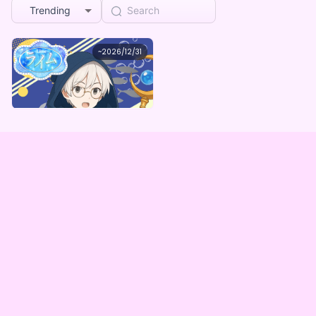
Trending
ライム IRIAMライバー
~
2026/12/31
ライムデジタルミステーボックス
Lowest price
Purchase Here
¥
1,000