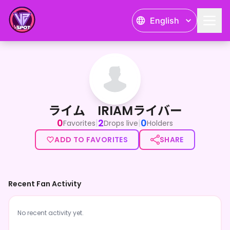
English
ライム IRIAMライバー
ライム IRIAMライバー
0
2
0
|
|
Favorites
Drops live
Holders
ADD TO FAVORITES
SHARE
Recent Fan Activity
No recent activity yet.