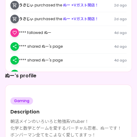
うさじぃ
purchased the
ぬー ×Vガスト開店！
2d ago
うさじぃ
purchased the
ぬー ×Vガスト開店！
2d ago
**** followed ぬー
4d ago
**** shared ぬー's page
4d ago
**** shared ぬー's page
4d ago
**** shared ぬー's page
4d ago
ぬー's profile
Carvone
purchased the
ぬー ×Vガスト開店！
4d ago
Gaming
**** shared ぬー's page
4d ago
Description
**** shared ぬー's page
4d ago
朝活メインのいろいろと勉強系Vtuber！
化学と数学とゲームを愛するバーチャル忍者、ぬーです！
**** followed ぬー
4d ago
ボンバーマン全てをこよなく愛してますっ！