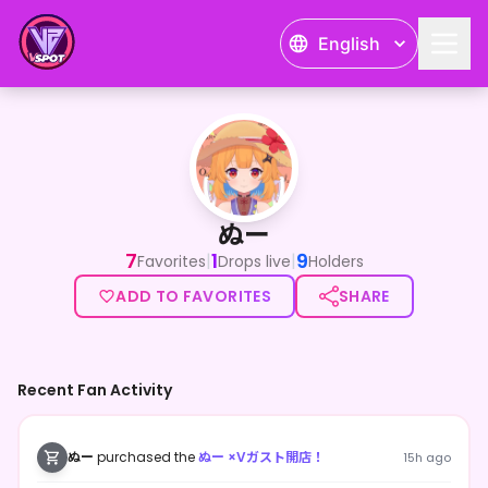
English
ぬー
<p>朝活メインのいろいろと勉強系Vtuber！</p><p>化
ぬー
7
1
9
|
|
Favorites
Drops live
Holders
ADD TO FAVORITES
SHARE
Recent Fan Activity
ぬー
purchased the
ぬー ×Vガスト開店！
15h ago