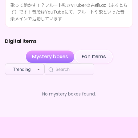
歌って動かす！？フルート吹きVTuberの古都Laz（ふるとら
**** shared 古都Laz's page
2mo ago
ず）です！普段はYouTubeにて、フルートや歌といった音
楽メインで活動しています
**** shared 古都Laz's page
2mo ago
**** shared 古都Laz's page
2mo ago
Digital items
**** shared 古都Laz's page
2mo ago
Mystery boxes
Fan Items
**** shared 古都Laz's page
2mo ago
Trending
**** shared 古都Laz's page
2mo ago
**** shared 古都Laz's page
No mystery boxes found.
2mo ago
**** followed 古都Laz
3mo ago
**** followed 古都Laz
3mo ago
パン
purchased the
古都Laz 転性2周年記念
3mo ago