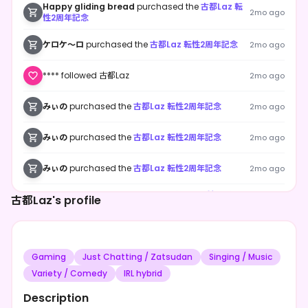
Happy gliding bread
purchased the
古都Laz 転
2mo ago
性2周年記念
ケロケ〜ロ
purchased the
古都Laz 転性2周年記念
2mo ago
**** followed 古都Laz
2mo ago
みぃの
purchased the
古都Laz 転性2周年記念
2mo ago
みぃの
purchased the
古都Laz 転性2周年記念
2mo ago
みぃの
purchased the
古都Laz 転性2周年記念
2mo ago
SR yamazaki
purchased the
古都Laz 転性2周年記
古都Laz's profile
2mo ago
念
SR yamazaki
purchased the
古都Laz 転性2周年記
2mo ago
念
Gaming
Just Chatting / Zatsudan
Singing / Music
SR yamazaki
purchased the
古都Laz 転性2周年記
2mo ago
Variety / Comedy
念
IRL hybrid
Description
**** shared 古都Laz's page
2mo ago