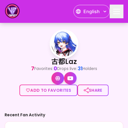
English
古都Laz
<p>歌って動かす！？フルート吹きVTuberの古都Laz（ふ
古都Laz
7
0
31
|
|
Favorites
Drops live
Holders
ADD TO FAVORITES
SHARE
Recent Fan Activity