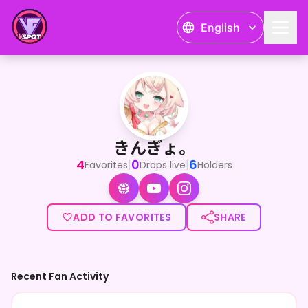
English
きんぎょ。
<p>【アナタの嫁スタイル🌟】</p><p>気軽に嫁ちゃんって呼
きんぎょ。
4
0
6
|
|
Favorites
Drops live
Holders
ADD TO FAVORITES
SHARE
Recent Fan Activity