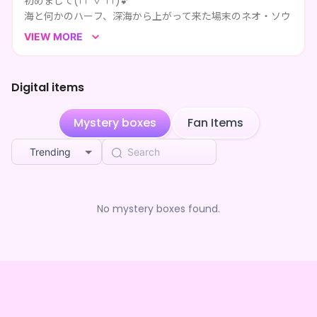
初めまして(∩´∀`∩)💕
海と何かのハーフ、深海から上がって来た場末のネオ・ソウ
haganenosan154
purchased the
白黒きんぎょ。
2mo ago
ル･お清楚なエレガントマシマシパーフェクト完全スゴスン
の世界初物詰め合わせガチャ☆
VIEW MORE
haganenosan154
purchased the
白黒きんぎょ。
2mo ago
の世界初物詰め合わせガチャ☆
アナタの嫁こと【きんぎょ。】と申します☺️💕💖✨
Digital items
haganenosan154
purchased the
白黒きんぎょ。
嫁は両耳をほぼ失聴をしており、他の場所では共感覚とスピ
2mo ago
の世界初物詰め合わせガチャ☆
ーカーの振動等を頼りに歌っている少し特殊なシンガーをし
Mystery boxes
Fan Items
てます🫶💕✨
haganenosan154
purchased the
白黒きんぎょ。
2mo ago
の世界初物詰め合わせガチャ☆
Trending
haganenosan154
purchased the
白黒きんぎょ。
2mo ago
の世界初物詰め合わせガチャ☆
haganenosan154
purchased the
白黒きんぎょ。
2mo ago
の世界初物詰め合わせガチャ☆
No mystery boxes found.
haganenosan154
purchased the
白黒きんぎょ。
2mo ago
の世界初物詰め合わせガチャ☆
haganenosan154
purchased the
白黒きんぎょ。
2mo ago
の世界初物詰め合わせガチャ☆
haganenosan154
purchased the
白黒きんぎょ。
2mo ago
の世界初物詰め合わせガチャ☆