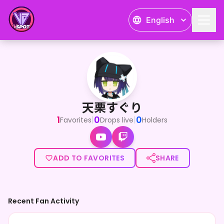
English
天栗すぐり
見つけてくれてありがと～！異世界から配信中のVTuber、
天栗すぐり
1
0
0
|
|
Favorites
Drops live
Holders
ADD TO FAVORITES
SHARE
Recent Fan Activity