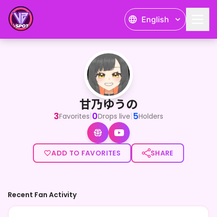
English
甘乃ゆうの
<p>初めまして！イラストレーター、Live2Dモデラ―兼Vtub
甘乃ゆうの
3
0
5
|
|
Favorites
Drops live
Holders
ADD TO FAVORITES
SHARE
Recent Fan Activity