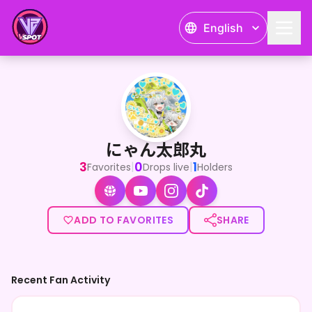
English
にゃん太郎丸
にゃん太郎丸
3
0
1
|
|
Favorites
Drops live
Holders
ADD TO FAVORITES
SHARE
Recent Fan Activity