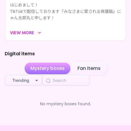
はじめまして！
**** shared にゃん太郎丸's page
1mo ago
TikTokで配信しております『みなさまに愛される保護猫』に
ゃん太郎丸と申します！
**** followed にゃん太郎丸
1mo ago
毎日みんなで楽しくお話ししながら、個性豊かな企画枠を定
VIEW MORE
**** shared にゃん太郎丸's page
1mo ago
期的に行っております♪( 'ω' و(و"♪
ところで…こんなに可愛いのに…
Digital items
カタツムリと魚が湧く枠って…どういうこと？！？
Mystery boxes
Fan Items
【配信時間】
朝枠 平日 6:30〜7:30
Trending
夜枠 毎日 20:30〜23:30
火曜▶︎歌枠、木曜▶︎企画
No mystery boxes found.