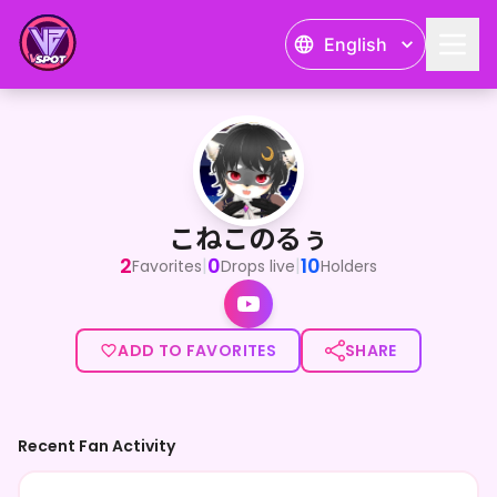
English
こねこのるぅ
<p>こねこのるぅは「旅・食・遊び」をテーマに活動するVRタ
こねこのるぅ
2
0
10
|
|
Favorites
Drops live
Holders
ADD TO FAVORITES
SHARE
Recent Fan Activity