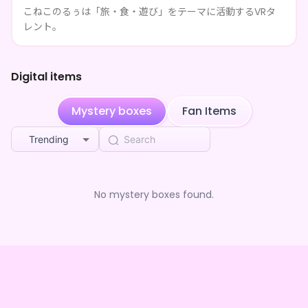
4mo ago
キミといっしょに歩く旅の記録
こねこのるぅは「旅・食・遊び」をテーマに活動するVRタ
レント。
モリきんとん
purchased the
こねこのるぅ キミとい
4mo ago
っしょに歩く旅の記録
モリきんとん
purchased the
こねこのるぅ キミとい
4mo ago
Digital items
っしょに歩く旅の記録
Mystery boxes
Fan Items
Trending
No mystery boxes found.