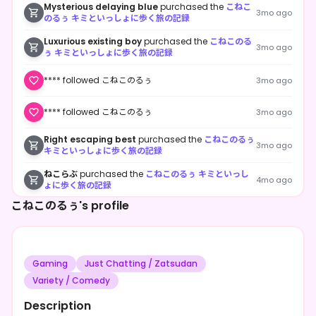
Mysterious delaying blue
purchased the
こねこ
3mo ago
のるぅ キミといっしょに歩く旅の記録
Luxurious existing boy
purchased the
こねこのる
3mo ago
ぅ キミといっしょに歩く旅の記録
**** followed こねこのるぅ
3mo ago
**** followed こねこのるぅ
3mo ago
Right escaping best
purchased the
こねこのるぅ
3mo ago
キミといっしょに歩く旅の記録
ねこらぶ
purchased the
こねこのるぅ キミといっし
4mo ago
ょに歩く旅の記録
こねこのるぅ's profile
Satisfied driving center
purchased the
こねこの
4mo ago
るぅ キミといっしょに歩く旅の記録
Satisfied driving center
purchased the
こねこの
4mo ago
るぅ キミといっしょに歩く旅の記録
Gaming
Just Chatting / Zatsudan
Long accepting bar
purchased the
こねこのるぅ
Variety / Comedy
4mo ago
キミといっしょに歩く旅の記録
Description
Long accepting bar
purchased the
こねこのるぅ