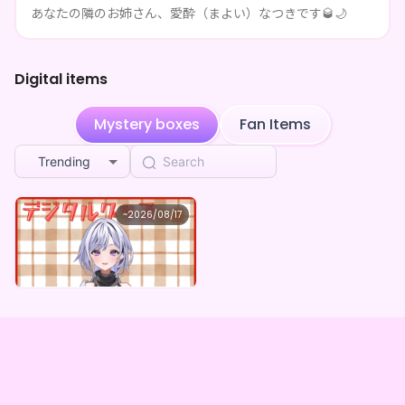
あなたの隣のお姉さん、愛酔（まよい）なつきです🥃🌙
**** shared 愛酔なつき's page
3w ago
**** shared 愛酔なつき's page
3w ago
Digital items
**** shared 愛酔なつき's page
3w ago
Mystery boxes
Fan Items
**** shared 愛酔なつき's page
3w ago
Trending
**** shared 愛酔なつき's page
3w ago
愛酔なつき
~
2026/08/17
愛酔なつき ×Vガスト開店！
Lowest price
Purchase Here
¥
1,100