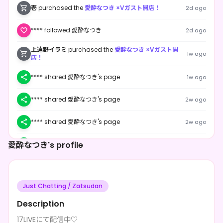
壱
purchased the
愛酔なつき ×Vガスト開店！
2d ago
**** followed 愛酔なつき
2d ago
上遠野イラミ
purchased the
愛酔なつき ×Vガスト開
1w ago
店！
**** shared 愛酔なつき's page
1w ago
**** shared 愛酔なつき's page
2w ago
**** shared 愛酔なつき's page
2w ago
愛酔なつき's profile
**** shared 愛酔なつき's page
2w ago
ナカサキ
purchased the
愛酔なつき ×Vガスト開店！
2w ago
Just Chatting / Zatsudan
**** followed 愛酔なつき
2w ago
Description
**** shared 愛酔なつき's page
2w ago
17LIVEにて配信中♡