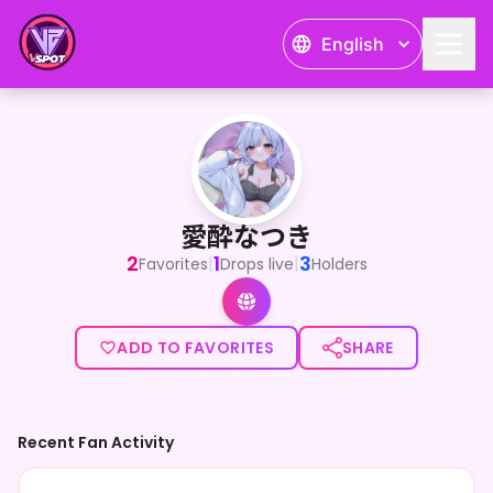
English
愛酔なつき
<p>17LIVEにて配信中♡</p><p>あなたの隣のお姉さん、愛酔
愛酔なつき
2
1
3
|
|
Favorites
Drops live
Holders
ADD TO FAVORITES
SHARE
Recent Fan Activity