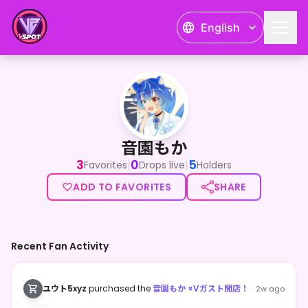
English
音園もか
音園もか
3
0
5
|
|
Favorites
Drops live
Holders
ADD TO FAVORITES
SHARE
Recent Fan Activity
ユウト5xyz
purchased the
音園もか ×Vガスト開店！
2w ago