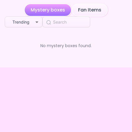
ユウト5xyz
purchased the
音園もか ×Vガスト開店！
1mo ago
Mystery boxes
Fan Items
ユウト5xyz
purchased the
音園もか ×Vガスト開店！
1mo ago
Trending
Heavenly dropping crack
purchased the
音園も
1mo ago
か ×Vガスト開店！
No mystery boxes found.
つなし
purchased the
音園もか ×Vガスト開店！
1mo ago