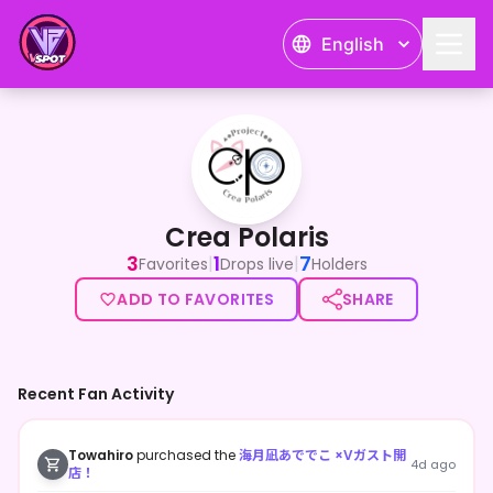
English
Crea Polaris
Crea Polaris
3
1
7
|
|
Favorites
Drops live
Holders
ADD TO FAVORITES
SHARE
Recent Fan Activity
Towahiro
purchased the
海月凪あででこ ×Vガスト開
4d ago
店！