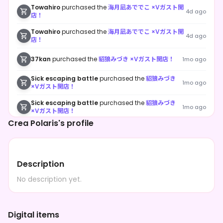
Towahiro
purchased the
海月凪あででこ ×Vガスト開
4d ago
店！
Towahiro
purchased the
海月凪あででこ ×Vガスト開
4d ago
店！
37kan
purchased the
貂狼みづき ×Vガスト開店！
1mo ago
Sick escaping battle
purchased the
貂狼みづき
1mo ago
×Vガスト開店！
Sick escaping battle
purchased the
貂狼みづき
1mo ago
×Vガスト開店！
Crea Polaris's profile
クレオ
purchased the
貂狼みづき ×Vガスト開店！
1mo ago
ワBサビ
purchased the
貂狼みづき ×Vガスト開店！
1mo ago
Description
アンドリュー
purchased the
詩咲りぶれ ×Vガスト開
1mo ago
No description yet.
店！
アンドリュー
purchased the
詩咲りぶれ ×Vガスト開
1mo ago
店！
Digital items