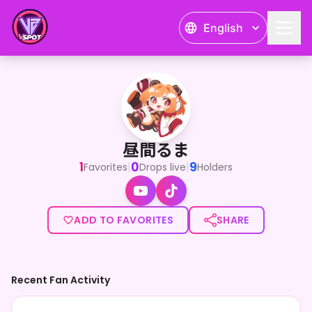
English
昼間るま
キミのちいさなインターネット太陽！昼間るまです！
昼間るま
1
0
9
|
|
Favorites
Drops live
Holders
ADD TO FAVORITES
SHARE
Recent Fan Activity