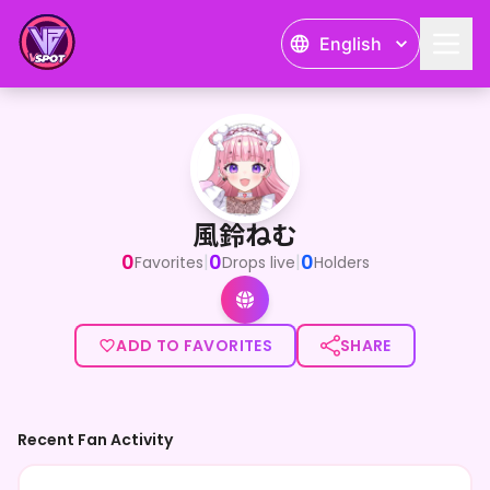
English
風鈴ねむ
<p>はじめまして！こんけだま🫶</p><p>Reguluz
風鈴ねむ
0
0
0
|
|
Favorites
Drops live
Holders
ADD TO FAVORITES
SHARE
Recent Fan Activity