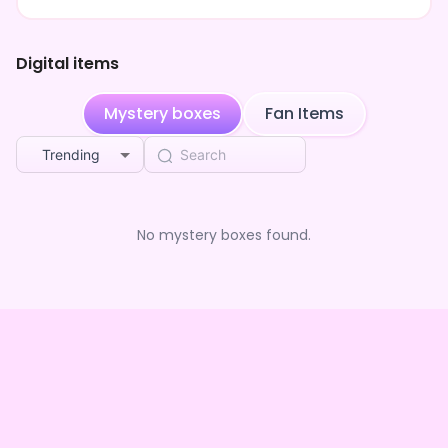
そんな私は、配信アプリ「IRIAM」で毎日朝8時半頃～、夕方
18時頃～毎日配信頑張ってます✨
のんびりお話したり、タロット占いをしたり…タロット占い
Digital items
は「マジで当たる！！」って評判なんだよ
ぽんこつと言われもするけど、それは直接確認しにきてくれ
Mystery boxes
Fan Items
たら嬉しいな♡
Trending
No mystery boxes found.