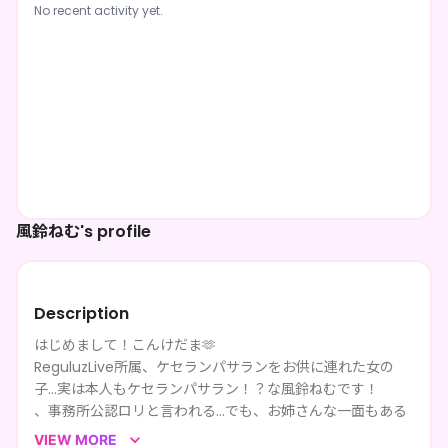
No recent activity yet.
風鈴ねむ's profile
Description
はじめまして！こんけだま🫶
ReguluzLive所属、ケセランパサランをお供に連れた女の
子…実は本人もケセランパサラン！？な風鈴ねむです！
、事務所公認ロリと言われる…でも、お姉さんな一面もある
んだよ？🥺
VIEW MORE