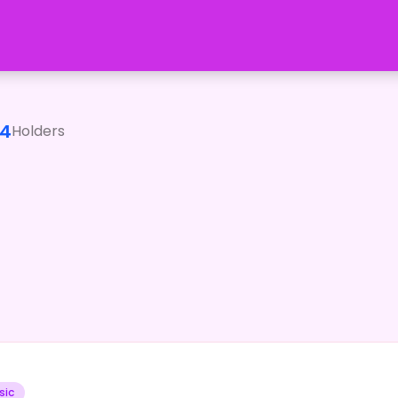
 合唱曲や童謡、クラシックなどなど みんなたちがきっと聞いた
4
Holders
sic