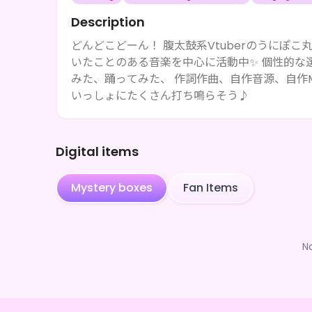
Description
どんどこどーん！ 腹太鼓系Vtuberのうにぽこ丸です🥁🐾 合唱曲や童謡、クラシックなどなど 
いたことのある音楽を中心に活動中✨ 個性的な選曲を毎週金
みた、踊ってみた、 作詞作曲、自作音源、自作MVにチャレンジ
いっしょにたくさん打ち鳴らそう♪
Digital items
Mystery boxes
Fan Items
N