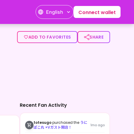
English
Connect wallet
ことのある音楽を中心に活動中✨ 個性的な選曲を毎週金曜日にYo
ADD TO FAVORITES
SHARE
Recent Fan Activity
totesugo
purchased the
うに
1mo ago
ぽこ丸 ×Vガスト開店！