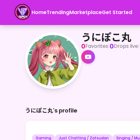
Home
Trending
Marketplace
Get Started
うにぽこ丸
どんどこどーん！ 腹太鼓系Vtuberのうにぽこ丸です🥁🐾
うにぽこ丸
0
0
Favorites
|
Drops live
|
うにぽこ丸's profile
Gaming
Just Chatting / Zatsudan
Singing / Mu