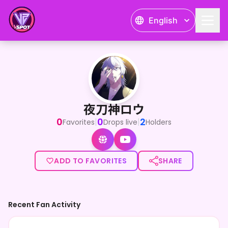
English
夜刀神ロウ
<p>お初にお目にかかります。凰魔塔で剣士をしております。
夜刀神ロウ
0
0
2
|
|
Favorites
Drops live
Holders
ADD TO FAVORITES
SHARE
Recent Fan Activity