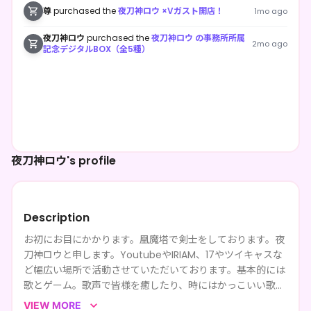
尊
purchased the
夜刀神ロウ ×Vガスト開店！
1mo ago
夜刀神ロウ
purchased the
夜刀神ロウ の事務所所属
2mo ago
記念デジタルBOX（全5種）
夜刀神ロウ's profile
Description
お初にお目にかかります。凰魔塔で剣士をしております。夜
刀神ロウと申します。YoutubeやIRIAM、17やツイキャスな
ど幅広い場所で活動させていただいております。基本的には
歌とゲーム。歌声で皆様を癒したり、時にはかっこいい歌を
歌ってテンションをあげたり。ゲームでは単発ゲーム中心で
VIEW MORE