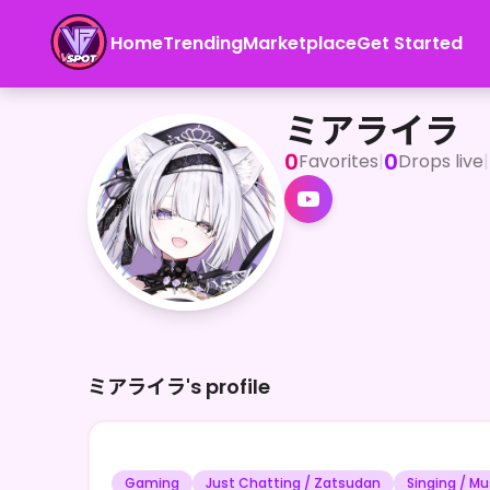
Home
Trending
Marketplace
Get Started
ミアライラ
<p>やっぴー！MiaLyla(ミアライラ)です！育成型バーチ
ミアライラ
0
0
Favorites
|
Drops live
|
ミアライラ's profile
Gaming
Just Chatting / Zatsudan
Singing / Mu