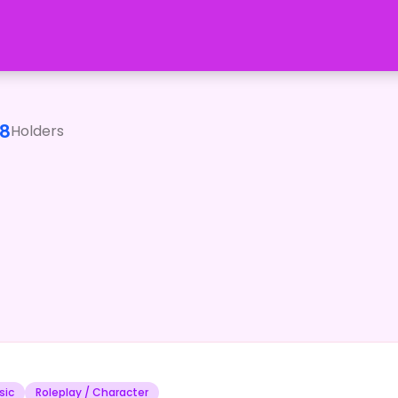
ャル猫として、歌や配信、いろんな創作をしながら活動してるの。</
8
Holders
sic
Roleplay / Character