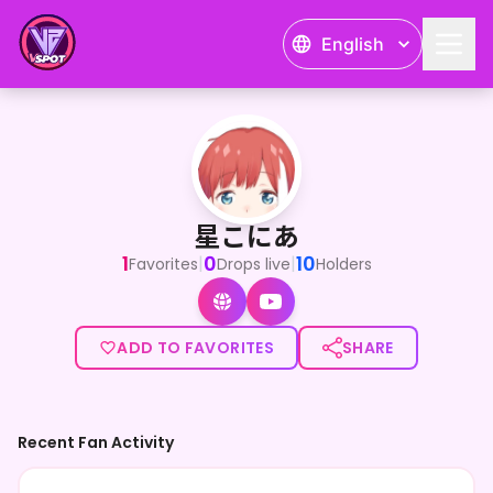
English
星こにあ
<p>バーチャル受肉ボイチェンYouTuber星こにあです！♦️
星こにあ
1
0
10
|
|
Favorites
Drops live
Holders
ADD TO FAVORITES
SHARE
Recent Fan Activity