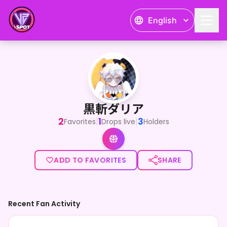
English
黒斬ダリア
黒斬ダリア
2
1
3
|
|
Favorites
Drops live
Holders
ADD TO FAVORITES
SHARE
Recent Fan Activity