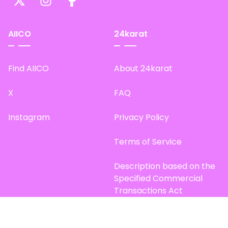
AIICO
24karat
Find AIICO
About 24karat
X
FAQ
Instagram
Privacy Policy
Terms of Service
Description based on the
Specified Commercial
Transactions Act
Site Map