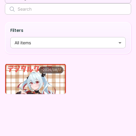
Filters
All items
レイ＝ロゼノワール
~
2026/08/17
レイ=ロゼノワール ×Vガスト開店！
Lowest price
Purchase Here
¥
1,100