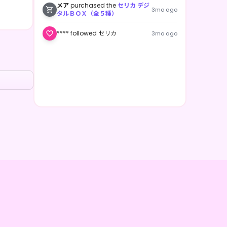
メア
purchased the
セリカ デジ
3mo ago
タルＢＯＸ（全５種）
**** followed セリカ
3mo ago