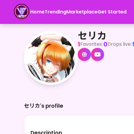
Home
Trending
Marketplace
Get Started
セリカ
セリカ
1
0
Favorites
|
Drops live
|
セリカ's profile
Description