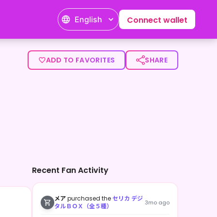
English
Connect wallet
ADD TO FAVORITES
SHARE
Recent Fan Activity
メア
purchased the
セリカ デジ
3mo ago
タルＢＯＸ（全５種）