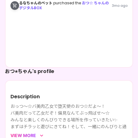
るなちゃんのペット
purchased the
おつ☆ ちゃんの
3mo ago
デジタルBOX
おつ⭐︎ちゃん's profile
Description
おっつ～☆バ美肉乙女で堕天使のおつ☆だよ～！
バ美肉だって乙女だぞ！偏見なんてぶっ飛ばせ～☆
みんなと楽しくのんびりできる場所を作っていきたい✨
まずはチラッと遊びにきてね！そして、一緒にのんびりと過
ごしちゃお！
VIEW MORE