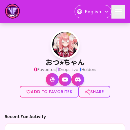
English
おつ⭐︎ちゃん
<p>おっつ～☆バ美肉乙女で堕天使のおつ☆だよ～！</p><
おつ⭐︎ちゃん
0
1
1
|
|
Favorites
Drops live
Holders
ADD TO FAVORITES
SHARE
Recent Fan Activity