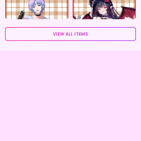
Lowest price
Lowest price
Purchase Here
Purchase Here
¥
1,100
¥
1,100
VIEW ALL ITEMS