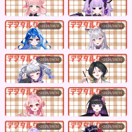
Better ending crowd
purchased the
あんな ×Vガス
5d ago
Lowest price
Lowest price
ト開店！
Purchase Here
Purchase Here
¥
1,100
¥
1,100
UNSTOCK STUDIO
UNSTOCK STUDIO
~
2026/08/31
~
2026/09/30
心羽 ×Vガスト開店！
大狼りこる ×Vガスト開店！
Lowest price
Lowest price
Purchase Here
Purchase Here
¥
1,100
¥
1,100
UNSTOCK STUDIO
UNSTOCK STUDIO
~
2026/09/30
~
2026/09/30
琥荷イル ×Vガスト開店！
深淵ドゥ ×Vガスト開店！
Lowest price
Lowest price
Purchase Here
Purchase Here
¥
1,100
¥
1,100
UNSTOCK STUDIO
UNSTOCK STUDIO
~
2026/09/30
~
2026/09/30
結縁ねりね ×Vガスト開店！
福子姫桜幸 ×Vガスト開店！
Lowest price
Lowest price
Purchase Here
Purchase Here
¥
1,100
¥
1,100
UNSTOCK STUDIO
UNSTOCK STUDIO
~
2026/09/30
~
2026/09/30
ねむくん ×Vガスト開店！
白骨紅 ×Vガスト開店！