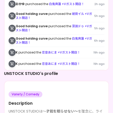
おかゆ
purchased the
白鬼爽蓮 ×Vガスト開店！
2h ago
Good holding curve
purchased the
琥荷イル ×Vガ
5h ago
スト開店！
Good holding curve
purchased the
深淵ドゥ ×Vガ
5h ago
スト開店！
Good holding curve
purchased the
白鬼爽蓮 ×Vガ
6h ago
スト開店！
K
purchased the
恋音あにま ×Vガスト開店！
19h ago
K
purchased the
恋音あにま ×Vガスト開店！
19h ago
UNSTOCK STUDIO's profile
K
purchased the
恋音あにま ×Vガスト開店！
19h ago
K
purchased the
恋音あにま ×Vガスト開店！
19h ago
Variety / Comedy
Mad asking bet
purchased the
結縁ねりね ×Vガス
2d ago
ト開店！
Description
Mad asking bet
purchased the
結縁ねりね ×Vガス
UNSTOCK STUDIOは〜
才能を眠らせない〜
を理念に、ライ
2d ago
ト開店！