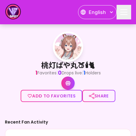
English
桃灯ぱや丸🍑🕯️🐈
<p>家族である猫のちーちゃんが大好きでお話してみたいと満月の夜
桃灯ぱや丸🍑🕯️🐈
1
0
1
|
|
Favorites
Drops live
Holders
ADD TO FAVORITES
SHARE
Recent Fan Activity