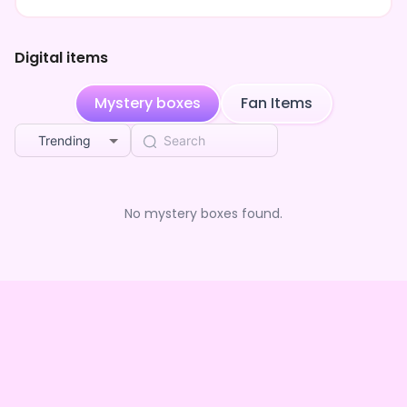
家族のちーちゃんと一緒に眠ることが大好き♡
桃のようにふんわりとした色の灯火で、みんなの心を包み込
Digital items
みたい。
Mystery boxes
Fan Items
「私と一緒にまったりした時間を過ごそう？」
Trending
No mystery boxes found.