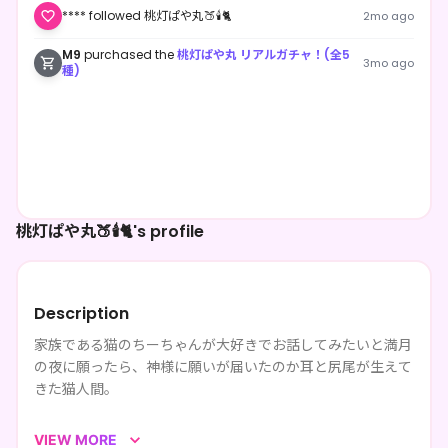
**** followed 桃灯ぱや丸🍑🕯️🐈
2mo ago
M9
purchased the
桃灯ぱや丸 リアルガチャ！(全5
3mo ago
種)
桃灯ぱや丸🍑🕯️🐈's profile
Description
家族である猫のちーちゃんが大好きでお話してみたいと満月
の夜に願ったら、神様に願いが届いたのか耳と尻尾が生えて
きた猫人間。
マイペースで平和主義、束縛なんて大嫌い！
VIEW MORE