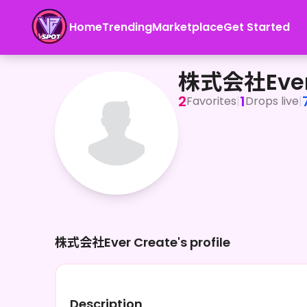
Home
Trending
Marketplace
Get Started
株式会社Ever Create
株式会社Ever
2
1
Favorites
|
Drops live
|
株式会社Ever Create's profile
Description