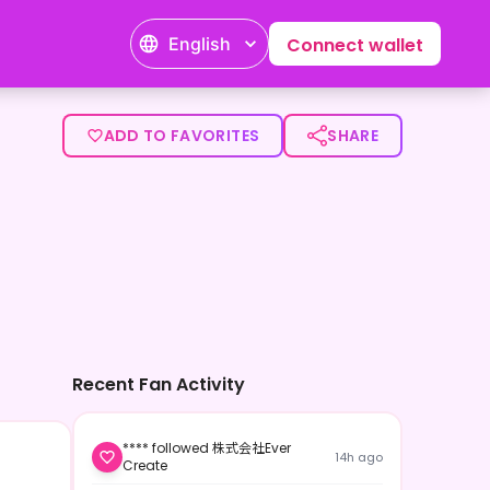
English
Connect wallet
ADD TO FAVORITES
SHARE
Recent Fan Activity
**** followed 株式会社Ever
14h ago
Create