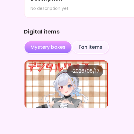
No description yet.
Digital items
Mystery boxes
Fan Items
株式会社Ever Create
~
2026/08/17
漣悠葵 ×Vガスト開店！
Price
Purchase Here
¥
1,100