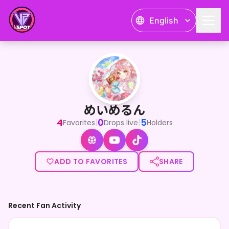
English
めいめるん
<p>”私だからこそ”できることを君に🍀</p><p>個人勢ライバー！
めいめるん
4
0
5
|
|
Favorites
Drops live
Holders
ADD TO FAVORITES
SHARE
Recent Fan Activity