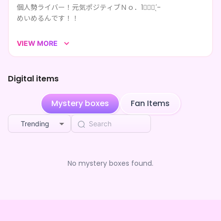
個人勢ライバー！元気ポジティブＮｏ．1☝🏻💗 ̖́-
Rin300
purchased the
めいめるん の推し活デジタル
3mo ago
めいめるんです！！
BOX（全5種）
kura
purchased the
めいめるん の推し活デジタル
3mo ago
見つけてくれてありがとう！*゜
BOX（全5種）
VIEW MORE
毎日22:00からIRIAMで配信をしてます💘🪽
kura
purchased the
めいめるん の推し活デジタル
君に会える日を楽しみにしてるよ！
3mo ago
BOX（全5種）
Digital items
ayaka
purchased the
めいめるん の推し活デジタル
3mo ago
BOX（全5種）
Mystery boxes
Fan Items
シバリョウ
purchased the
めいめるん の推し活デジ
3mo ago
タルBOX（全5種）
Trending
**** followed めいめるん
3mo ago
No mystery boxes found.